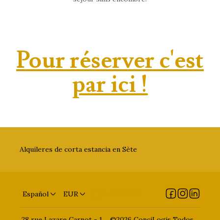
Pour réserver c'est
par ici !
Alquileres de corta estancia en Sète
Español
EUR
0413333000
28 rue Lazare Carnot - 1
©
2026
ConciLogis
Todos