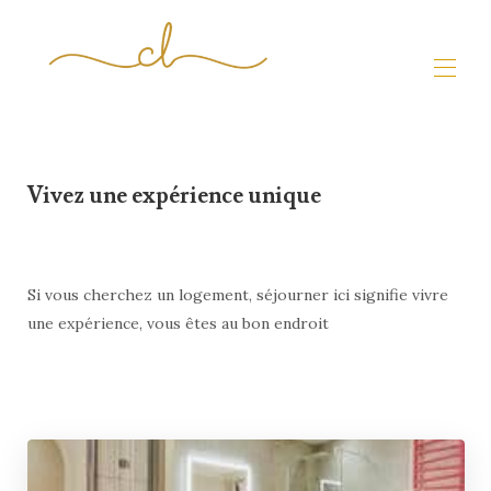
Home
All properties
▾
Vivez une expérience unique
Unique Experiences
Owners ✍︎
▾
Travelers
▾
Si vous cherchez un logement, séjourner ici signifie vivre
une expérience, vous êtes au bon endroit