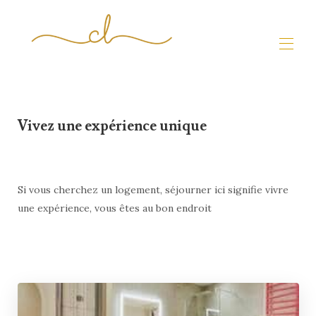
Accueil ☀︎
Nos propriétés ♡
▾
Vivez une expérience unique
Expériences Uniques
Propriétaires ✍︎
▾
Voyageurs
▾
Si vous cherchez un logement, séjourner ici signifie vivre
une expérience, vous êtes au bon endroit