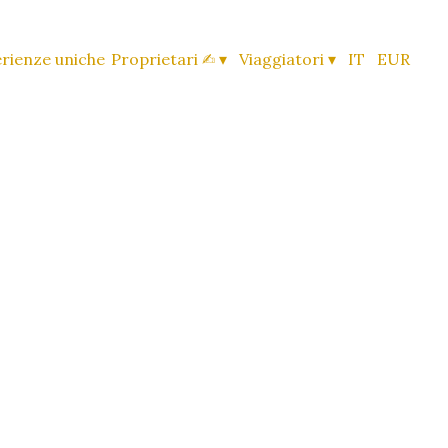
rienze uniche
Proprietari ✍︎
▾
Viaggiatori
▾
IT
EUR