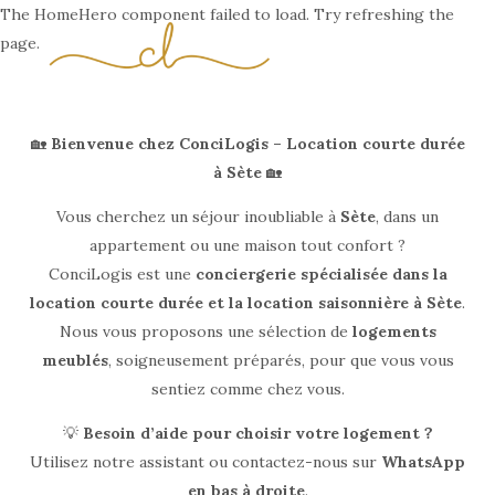
The HomeHero component failed to load. Try refreshing the
page.
🏡
Bienvenue chez ConciLogis – Location courte durée
Home
à Sète
🏡
Tutte le proprietà
▾
Vous cherchez un séjour inoubliable à
Sète
, dans un
Esperienze uniche
Proprietari ✍︎
▾
appartement ou une maison tout confort ?
Viaggiatori
▾
ConciLogis est une
conciergerie spécialisée dans la
location courte durée et la location saisonnière à Sète
.
Nous vous proposons une sélection de
logements
meublés
, soigneusement préparés, pour que vous vous
sentiez comme chez vous.
💡
Besoin d’aide pour choisir votre logement ?
Utilisez notre assistant ou contactez-nous sur
WhatsApp
en bas à droite
.