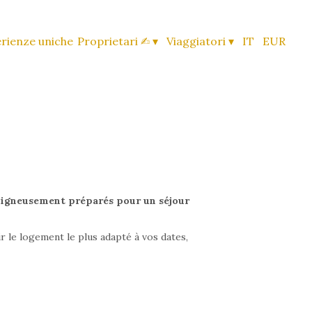
rienze uniche
Proprietari ✍︎
▾
Viaggiatori
▾
IT
EUR
oigneusement préparés pour un séjour
 le logement le plus adapté à vos dates,