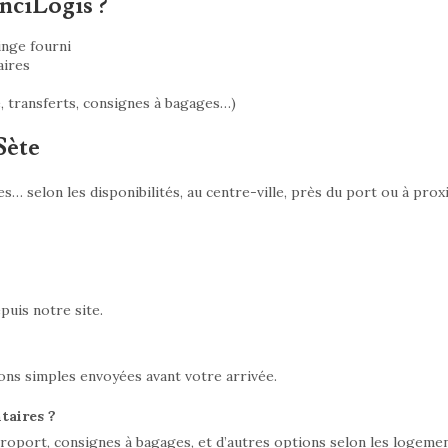
nciLogis ?
inge fourni
aires
é, transferts, consignes à bagages…)
Sète
… selon les disponibilités, au centre-ville, près du port ou à prox
uis notre site.
ions simples envoyées avant votre arrivée.
taires ?
roport, consignes à bagages, et d’autres options selon les logemen